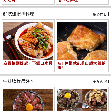
好澎湃！
個人澎湃吃
好吃雞腿排料理
更多內容 
麻得恰到好處，下飯口水雞
哇! 這樣就能煎出超大雞腿
排!
牛排這樣最好吃
更多內容 