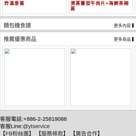
炸溫泉蛋
清蒸蕃茄牛肉片+海鮮茶碗
蒸
麵包機食譜
更多內容 
推薦優惠商品
更多商品 
客服電話:+886-2-25819088
客服Line:
@ytservice
【
FB粉絲團
】 【
服務條款
】 【
廣告合作
】