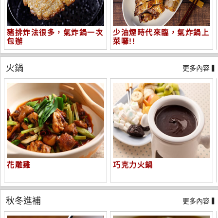
豬排炸法很多，氣炸鍋一次
少油煙時代來臨，氣炸鍋上
包辦
菜囉!!
火鍋
更多內容 
花雕雞
巧克力火鍋
秋冬進補
更多內容 