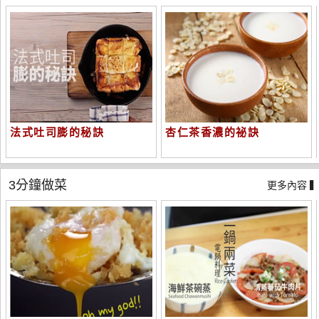
法式吐司膨的秘訣
杏仁茶香濃的祕訣
3分鐘做菜
更多內容 