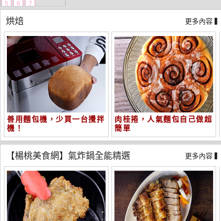
5
6
7
烘焙
更多內容 
善用麵包機，少買一台攪拌
肉桂捲，人氣麵包自己做超
機！
簡單
【楊桃美食網】氣炸鍋全能精選
更多內容 