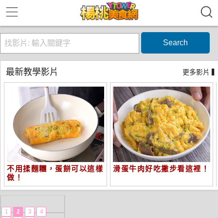
Search
最新教學影片
更多影片 
不用揉麵糰，蛋餅可以這樣
滑蛋牛肉好吃撇步看這裡！
做！
1
2
3
4