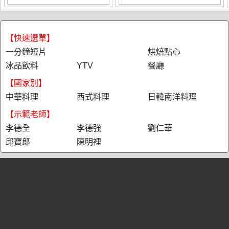
【快速選單】
一分鐘短片
烘焙點心
冰品飲料
YTV
餐廳
【國家別】
中華料理
西式料理
日韓南洋料理
【示範老師】
李德全
李德強
劉仁華
邱寶郎
陳明裡