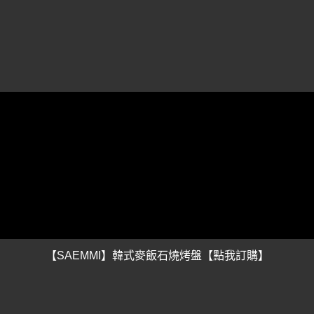
【SAEMMI】韓式麥飯石燒烤盤【點我訂購】