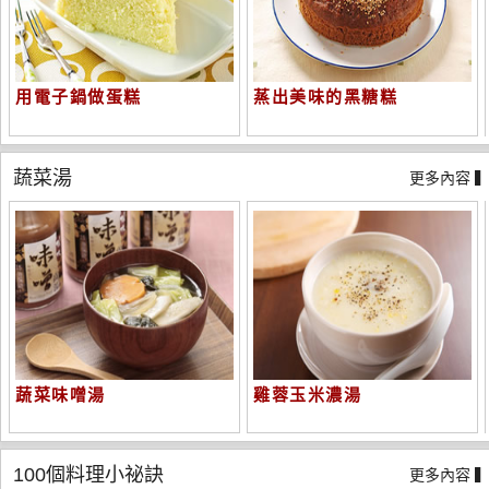
用電子鍋做蛋糕
蒸出美味的黑糖糕
蔬菜湯
更多內容 
蔬菜味噌湯
雞蓉玉米濃湯
100個料理小祕訣
更多內容 