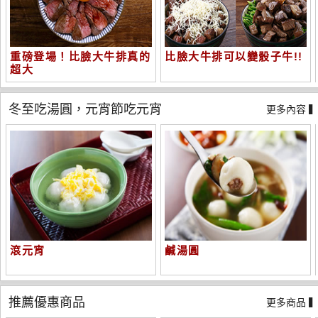
重磅登場！比臉大牛排真的
比臉大牛排可以變骰子牛!!
超大
冬至吃湯圓，元宵節吃元宵
更多內容 
滾元宵
鹹湯圓
推薦優惠商品
更多商品 