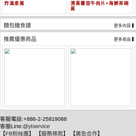
炸溫泉蛋
清蒸蕃茄牛肉片+海鮮茶碗
蒸
麵包機食譜
更多內容 
推薦優惠商品
更多商品 
客服電話:+886-2-25819088
客服Line:
@ytservice
【
FB粉絲團
】 【
服務條款
】 【
廣告合作
】