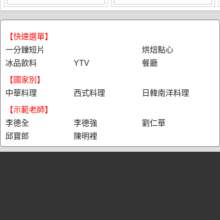
【快速選單】
一分鐘短片
烘焙點心
冰品飲料
YTV
餐廳
【國家別】
中華料理
西式料理
日韓南洋料理
【示範老師】
李德全
李德強
劉仁華
邱寶郎
陳明裡