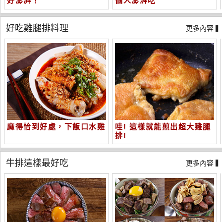
好澎湃！
個人澎湃吃
好吃雞腿排料理
更多內容 
麻得恰到好處，下飯口水雞
哇! 這樣就能煎出超大雞腿
排!
牛排這樣最好吃
更多內容 