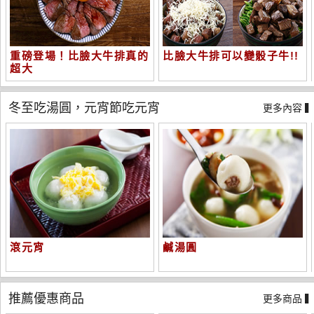
重磅登場！比臉大牛排真的
比臉大牛排可以變骰子牛!!
超大
冬至吃湯圓，元宵節吃元宵
更多內容 
滾元宵
鹹湯圓
推薦優惠商品
更多商品 