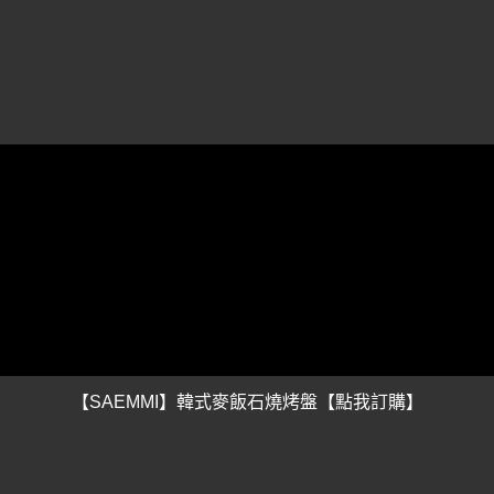
【SAEMMI】韓式麥飯石燒烤盤【點我訂購】