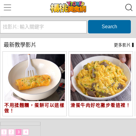
Search
最新教學影片
更多影片 
不用揉麵糰，蛋餅可以這樣
滑蛋牛肉好吃撇步看這裡！
做！
1
2
3
4