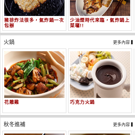
豬排炸法很多，氣炸鍋一次
少油煙時代來臨，氣炸鍋上
包辦
菜囉!!
火鍋
更多內容 
花雕雞
巧克力火鍋
秋冬進補
更多內容 