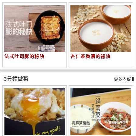
法式吐司膨的秘訣
杏仁茶香濃的祕訣
3分鐘做菜
更多內容 