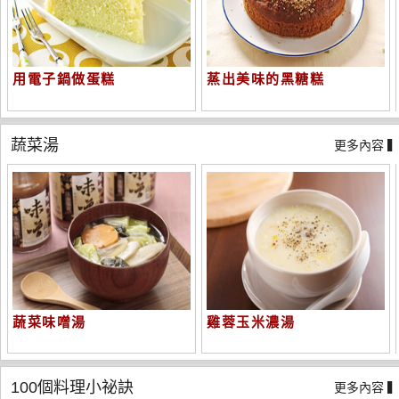
用電子鍋做蛋糕
蒸出美味的黑糖糕
蔬菜湯
更多內容 
蔬菜味噌湯
雞蓉玉米濃湯
100個料理小祕訣
更多內容 