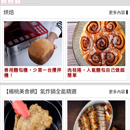
5
6
7
烘焙
更多內容 
善用麵包機，少買一台攪拌
肉桂捲，人氣麵包自己做超
機！
簡單
【楊桃美食網】氣炸鍋全能精選
更多內容 