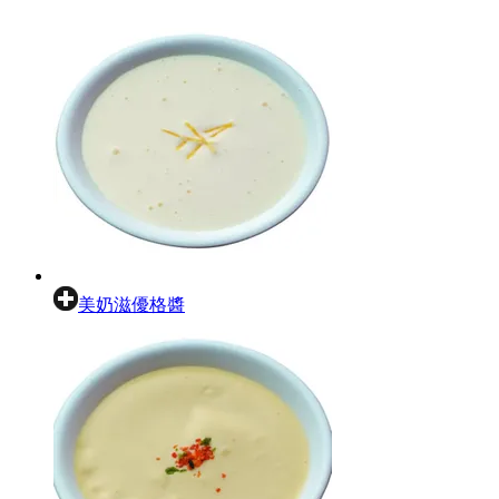
美奶滋優格醬