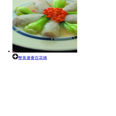
蟹黃蘆薈百花捲