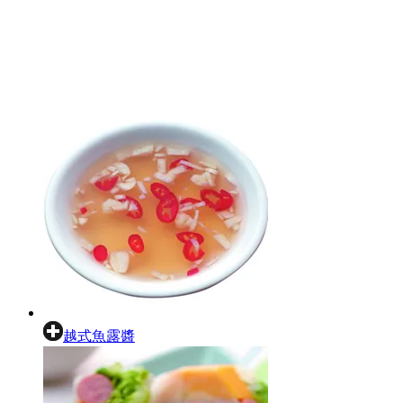
越式魚露醬