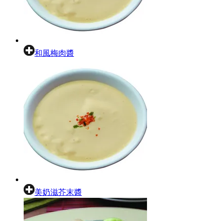
和風梅肉醬
美奶滋芥末醬