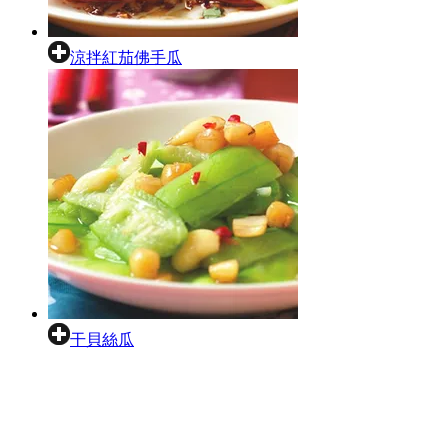
涼拌紅茄佛手瓜
干貝絲瓜