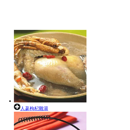
人蔘枸杞雞湯