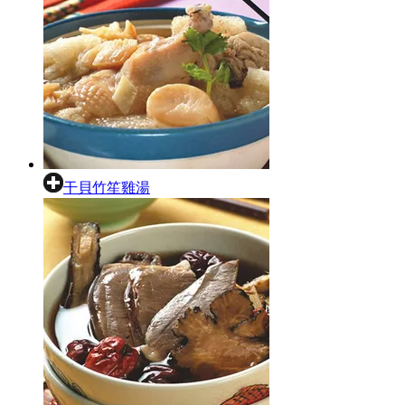
干貝竹笙雞湯