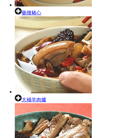
藥燉豬心
大補羊肉爐