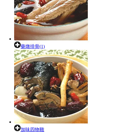
藥燉排骨(1)
加味四物雞