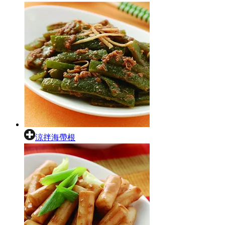
涼拌海帶根