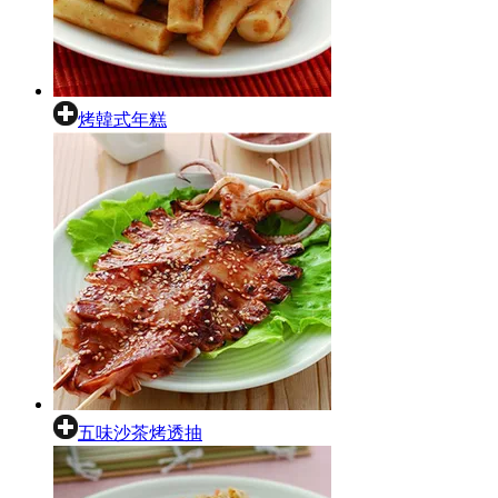
烤韓式年糕
五味沙茶烤透抽