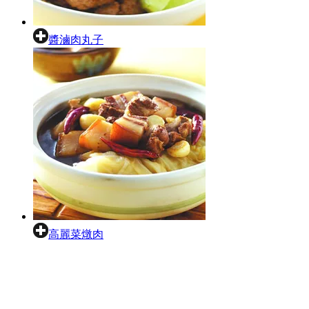
醬滷肉丸子
高麗菜燉肉