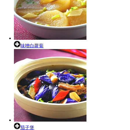
味噌白蘿蔔
茄子煲