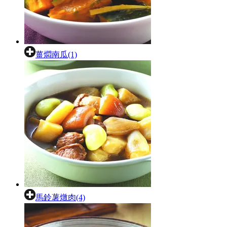
薑燜南瓜(1)
馬鈴薯燉肉(4)