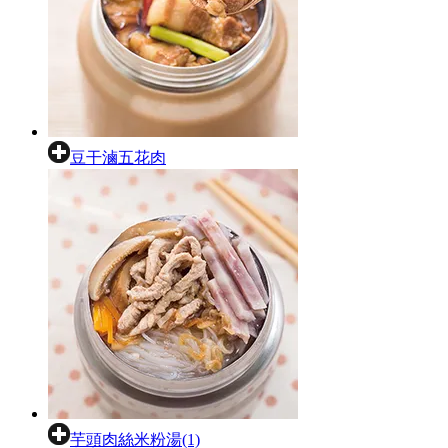
豆干滷五花肉
芋頭肉絲米粉湯(1)