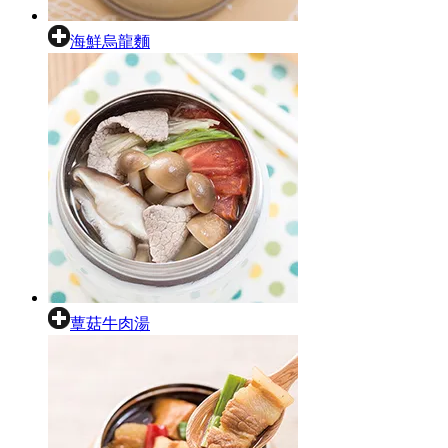
海鮮烏龍麵
蕈菇牛肉湯