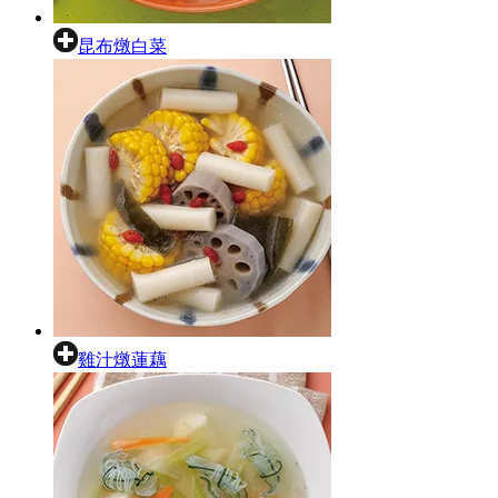
昆布燉白菜
雞汁燉蓮藕