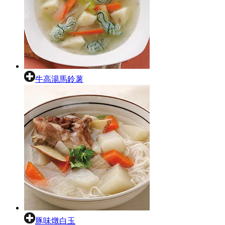
牛高湯馬鈴薯
豚味燉白玉