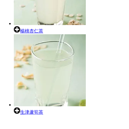
楊桃杏仁茶
生津蘆筍茶