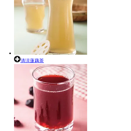
清涼蓮藕茶