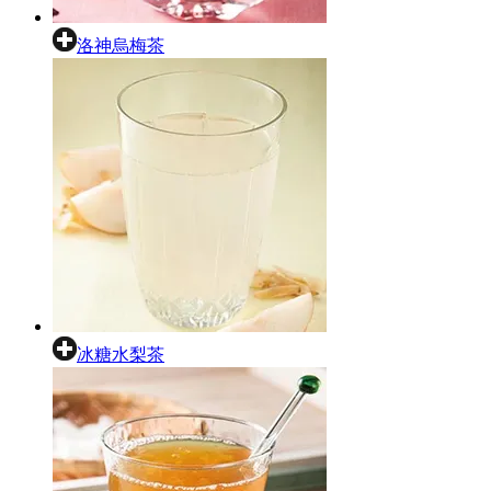
洛神烏梅茶
冰糖水梨茶