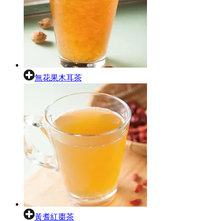
無花果木耳茶
黃耆紅棗茶