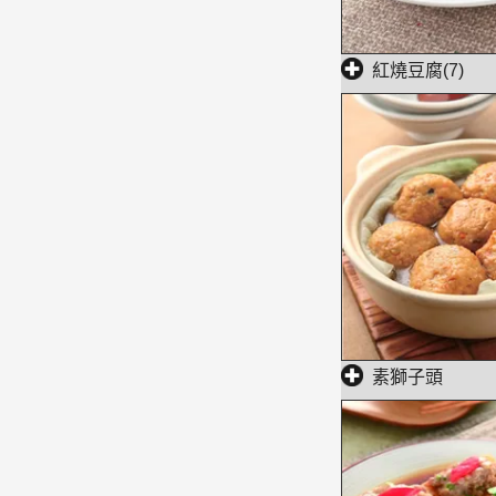
紅燒豆腐(7)
素獅子頭