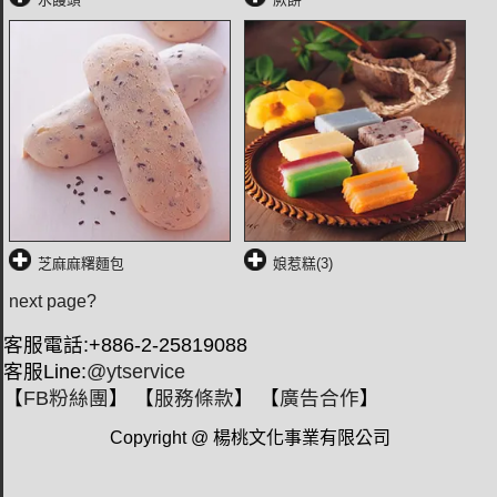
芝麻麻糬麵包
娘惹糕(3)
next page?
客服電話:+886-2-25819088
客服Line:
@ytservice
【
FB粉絲團
】 【
服務條款
】 【
廣告合作
】
Copyright @ 楊桃文化事業有限公司