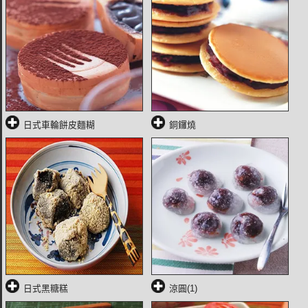
日式車輪餅皮麵糊
銅鑼燒
日式黑糖糕
涼圓(1)