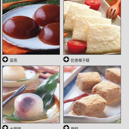
菜燕
奶香椰子糕
水饅頭
厥餅