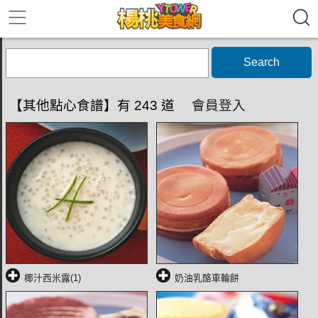
Search
【其他點心食譜】有 243 道
會員登入
椰汁西米露(1)
奶油乳酪車輪餅