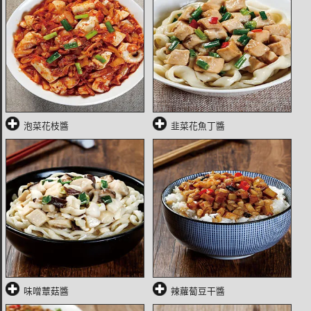
泡菜花枝醬
韭菜花魚丁醬
味噌蕈菇醬
辣蘿蔔豆干醬