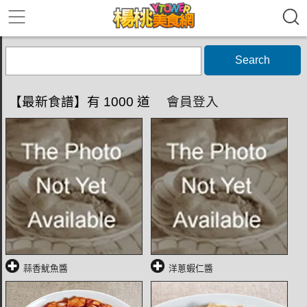
Search
【最新食譜】有 1000 道
會員登入
蒜香魷魚醬
洋蔥蝦仁醬