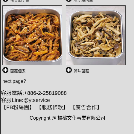
菌菇佃煮
鹽味菌菇
next page?
客服電話:+886-2-25819088
客服Line:
@ytservice
【
FB粉絲團
】 【
服務條款
】 【
廣告合作
】
Copyright @ 楊桃文化事業有限公司