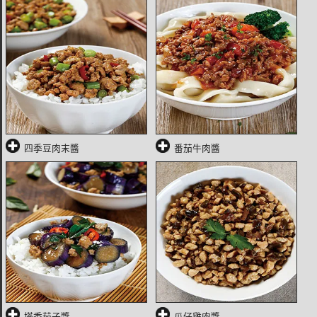
四季豆肉末醬
番茄牛肉醬
塔香茄子醬
瓜仔雞肉醬