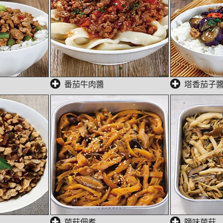
番茄牛肉醬
塔香茄子
菌菇佃煮
鹽味菌菇