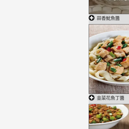
蒜香魷魚醬
韭菜花魚丁醬