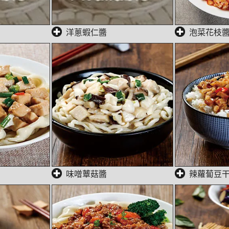
洋蔥蝦仁醬
泡菜花枝
味噌蕈菇醬
辣蘿蔔豆