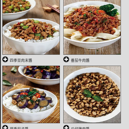
四季豆肉末醬
番茄牛肉醬
塔香茄子醬
瓜仔雞肉醬