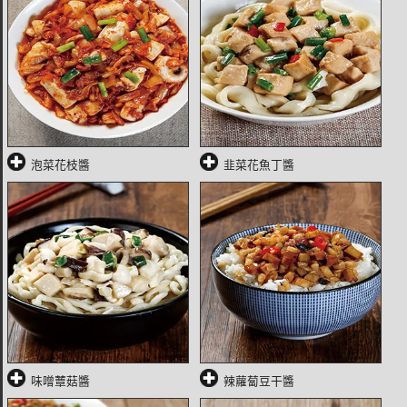
泡菜花枝醬
韭菜花魚丁醬
味噌蕈菇醬
辣蘿蔔豆干醬