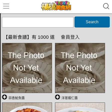
Search
【最新食譜】有 1000 道
會員登入
蒜香魷魚醬
洋蔥蝦仁醬