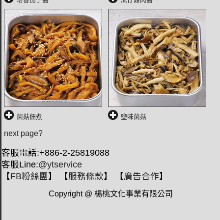
菌菇佃煮
鹽味菌菇
next page?
客服電話:+886-2-25819088
客服Line:
@ytservice
【
FB粉絲團
】 【
服務條款
】 【
廣告合作
】
Copyright @ 楊桃文化事業有限公司