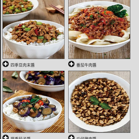
四季豆肉末醬
番茄牛肉醬
塔香茄子醬
瓜仔雞肉醬