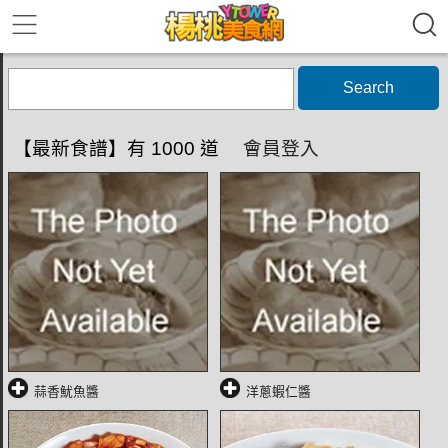
Search
【最新食譜】有 1000 道
會員登入
蒜香魷魚醬
洋蔥蝦仁醬