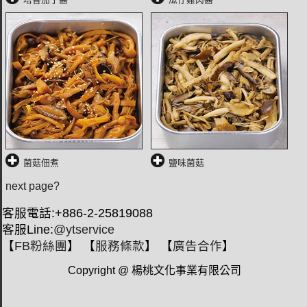
菌菇佃煮
鹽味菌菇
next page?
客服電話:+886-2-25819088
客服Line:
@ytservice
【
FB粉絲團
】 【
服務條款
】 【
廣告合作
】
Copyright @ 楊桃文化事業有限公司