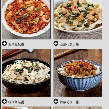
泡菜花枝醬
韭菜花魚丁醬
味噌蕈菇醬
辣蘿蔔豆干醬