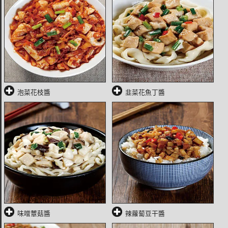
泡菜花枝醬
韭菜花魚丁醬
味噌蕈菇醬
辣蘿蔔豆干醬