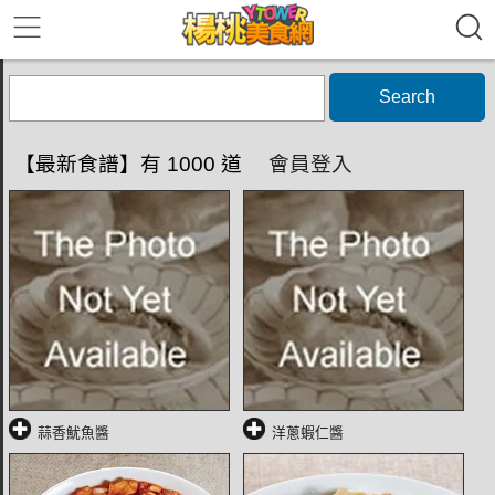
Search
【最新食譜】有 1000 道
會員登入
蒜香魷魚醬
洋蔥蝦仁醬