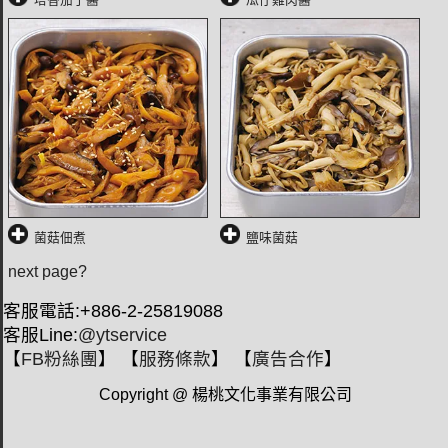
菌菇佃煮
鹽味菌菇
next page?
客服電話:+886-2-25819088
客服Line:
@ytservice
【
FB粉絲團
】 【
服務條款
】 【
廣告合作
】
Copyright @ 楊桃文化事業有限公司