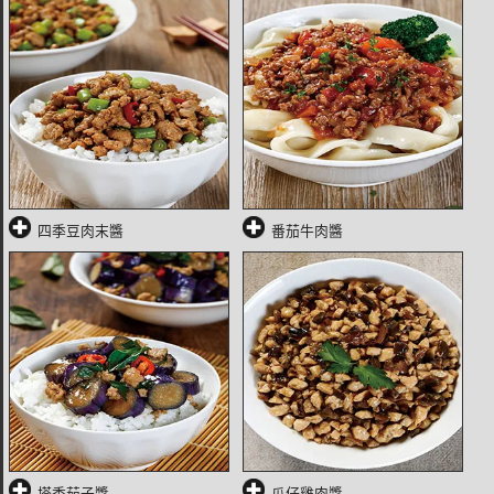
四季豆肉末醬
番茄牛肉醬
塔香茄子醬
瓜仔雞肉醬