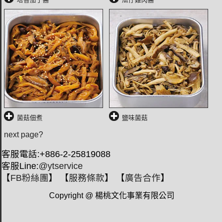
菌菇佃煮
鹽味菌菇
next page?
客服電話:+886-2-25819088
客服Line:
@ytservice
【
FB粉絲團
】 【
服務條款
】 【
廣告合作
】
Copyright @ 楊桃文化事業有限公司