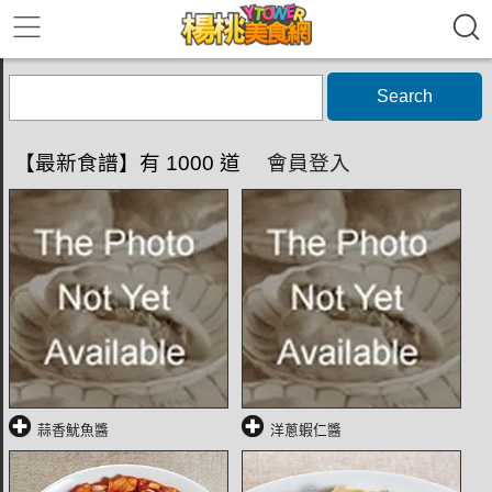
Search
【最新食譜】有 1000 道
會員登入
蒜香魷魚醬
洋蔥蝦仁醬