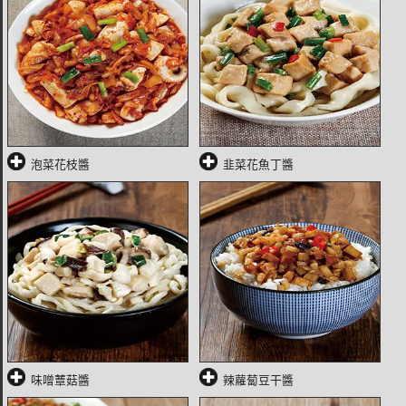
泡菜花枝醬
韭菜花魚丁醬
味噌蕈菇醬
辣蘿蔔豆干醬