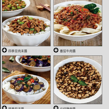
四季豆肉末醬
番茄牛肉醬
塔香茄子醬
瓜仔雞肉醬