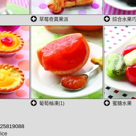
草莓奇異果派
綜合水果
葡萄柚凍(1)
蜜糖水果
25819088
ice