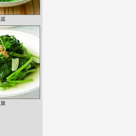
鬚菜
瓜葉