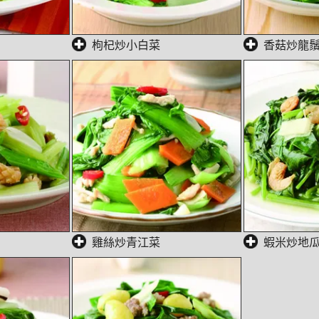
枸杞炒小白菜
香菇炒龍
雞絲炒青江菜
蝦米炒地