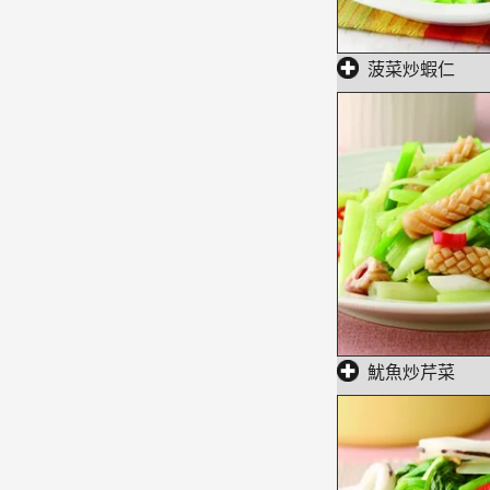
菠菜炒蝦仁
魷魚炒芹菜