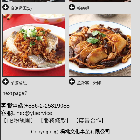
麻油雞湯(2)
藥膳蝦
菜脯蒸魚
金針雲耳炆雞
next page?
客服電話:+886-2-25819088
客服Line:
@ytservice
【
FB粉絲團
】 【
服務條款
】 【
廣告合作
】
Copyright @ 楊桃文化事業有限公司