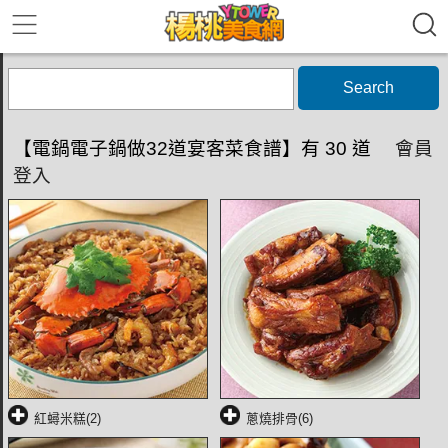
Search
【電鍋電子鍋做32道宴客菜食譜】有 30 道
會員
登入
紅蟳米糕(2)
蔥燒排骨(6)