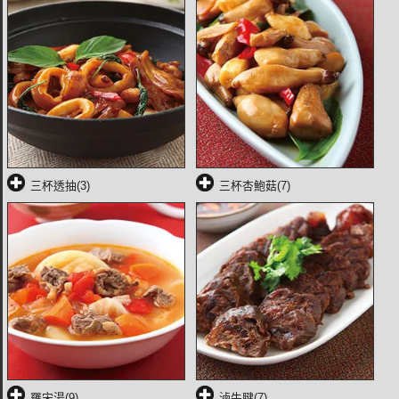
三杯透抽(3)
三杯杏鮑菇(7)
羅宋湯(9)
滷牛腱(7)