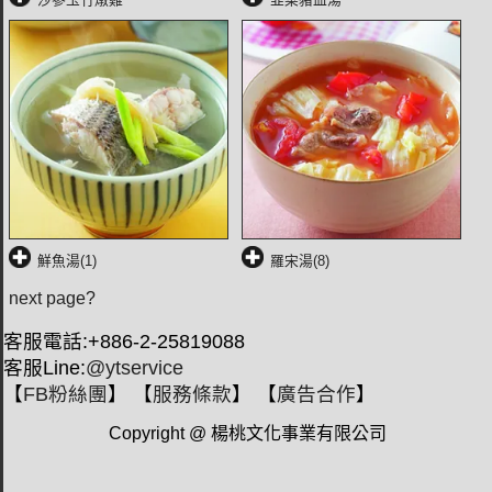
鮮魚湯(1)
羅宋湯(8)
next page?
客服電話:+886-2-25819088
客服Line:
@ytservice
【
FB粉絲團
】 【
服務條款
】 【
廣告合作
】
Copyright @ 楊桃文化事業有限公司