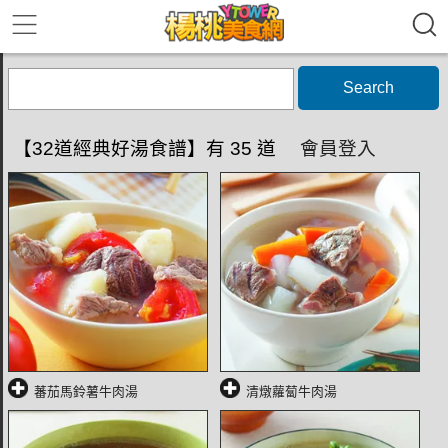
Search
【32道經典好湯食譜】有 35 道
會員登入
蕃茄馬鈴薯牛肉湯
清燉蘿蔔牛肉湯