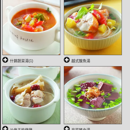
什錦蔬菜湯(1)
越式酸魚湯
沙參玉竹燉雞
韭菜豬血湯