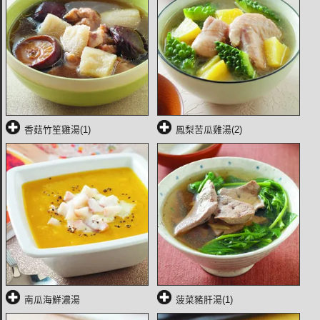
香菇竹笙雞湯(1)
鳳梨苦瓜雞湯(2)
南瓜海鮮濃湯
菠菜豬肝湯(1)