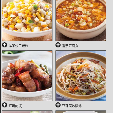
洋芋炒玉米粒
番茄豆腐煲
紅燒肉(4)
豆芽菜炒雞絲