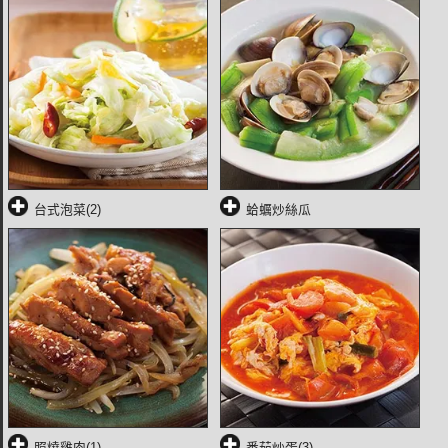
台式泡菜(2)
蛤蠣炒絲瓜
照燒雞肉(1)
番茄炒蛋(3)