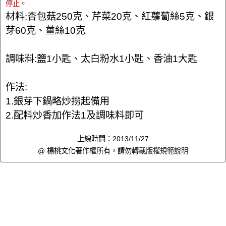
停止。
材料:杏包菇250克、芹菜20克、紅蘿蔔絲5克、銀
芽60克、薑絲10克
調味料:鹽1小匙、太白粉水1小匙、香油1大匙
作法:
1.銀芽下鍋略炒撈起備用
2.配料炒香加作法1及調味料即可
上線時間：2013/11/27
@ 楊桃文化著作權所有，請勿轉載
版權規範說明