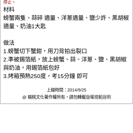
停止。
材料
螃蟹兩隻、蒜碎 適量、洋蔥適量、鹽少許、黑胡椒
適量、奶油1大匙
做法
1.螃蟹切下蟹鉗，用刀背拍出裂口
2.準被錫箔紙，放上螃蟹、蒜、洋蔥、鹽、黑胡椒
與奶油，用錫箔紙包好
3.烤箱預熱250度，考15分鐘 即可
上線時間：2014/9/25
@ 楊桃文化著作權所有，請勿轉載
版權規範說明