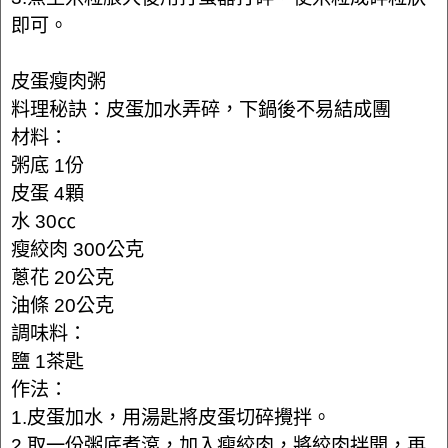
即可。
皮蛋瘦肉粥
料理秘訣：皮蛋加水弄碎，下鍋後不易結成團
材料：
粥底 1份
皮蛋 4顆
水 30㏄
瘦絞肉 300公克
蔥花 20公克
油條 20公克
調味料：
鹽 1茶匙
作法：
1.皮蛋加水，用湯匙將皮蛋切碎攪拌。
2.取一份粥底煮滾，加入瘦絞肉，將絞肉拌開，再