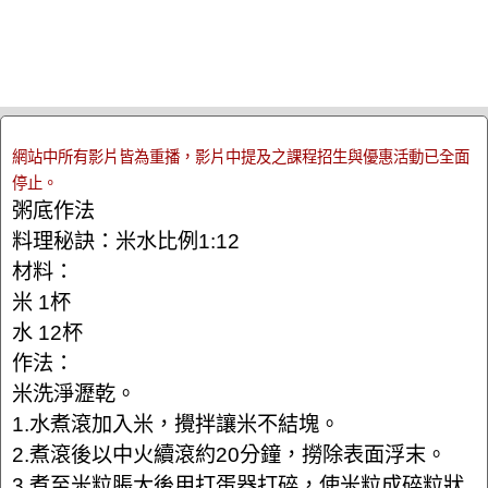
網站中所有影片皆為重播，影片中提及之課程招生與優惠活動已全面
停止。
粥底作法
料理秘訣：米水比例1:12
材料：
米 1杯
水 12杯
作法：
米洗淨瀝乾。
1.水煮滾加入米，攪拌讓米不結塊。
2.煮滾後以中火續滾約20分鐘，撈除表面浮末。
3.煮至米粒脹大後用打蛋器打碎，使米粒成碎粒狀