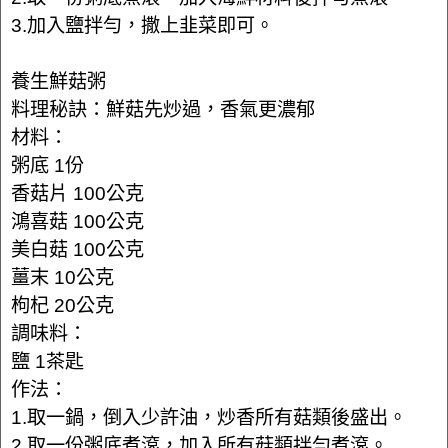
3.加入鹽拌勻，撒上韭菜即可。
養生鮮菇粥
料理秘訣：鮮菇先炒過，香氣更濃郁
材料：
粥底 1份
香菇片 100公克
鴻喜菇 100公克
美白菇 100公克
薑末 10公克
枸杞 20公克
調味料：
鹽 1茶匙
作法：
1.取一鍋，倒入少許油，炒香所有菇類後盛出。
2.取一份粥底煮滾，加入所有菇類拌勻煮滾。