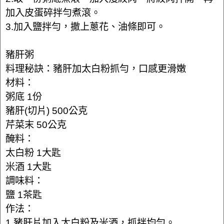
加入皮蛋碎拌勻煮滾。
3.加入鹽拌勻，撒上蔥花、油條即可。
豬肝粥
料理秘訣：豬肝加太白粉抓勻，口感更滑嫩
材料：
粥底 1份
豬肝(切片) 500公克
芹菜末 50公克
醃料：
太白粉 1大匙
米酒 1大匙
調味料：
鹽 1茶匙
作法：
1.豬肝片加入太白粉及米酒，抓拌均勻。