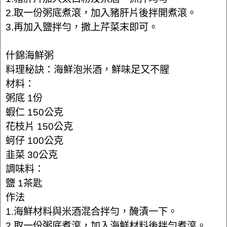
2.取一份粥底煮滾，加入豬肝片後拌開煮滾。
3.再加入鹽拌勻，撒上芹菜末即可。
什錦海鮮粥
料理秘訣：海鮮泡米酒，鮮味足又不腥
材料：
粥底 1份
蝦仁 150公克
花枝片 150公克
蚵仔 100公克
韭菜 30公克
調味料：
鹽 1茶匙
作法
1.海鮮材料與米酒混合拌勻，醃漬一下。
2.取一份粥底煮滾，加入海鮮材料後拌勻煮滾。