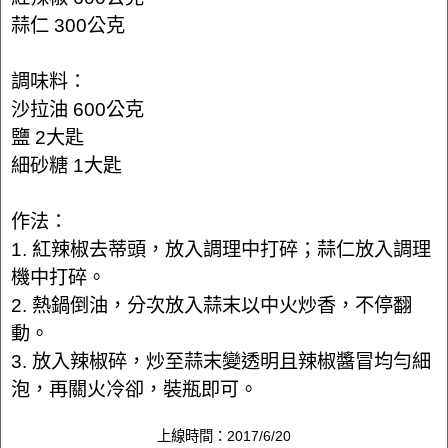
蒜仁 300公克
調味料：
沙拉油 600公克
鹽 2大匙
細砂糖 1大匙
作法：
1. 紅辣椒去蒂頭，放入調理中打碎；蒜仁放入調理
機中打碎。
2. 熱鍋倒油，分次放入蒜末以中火炒香，不停翻
動。
3. 放入辣椒碎，炒至蒜末變透明且辣椒醬冒均勻細
泡，再關火冷卻，裝瓶即可。
上線時間：2017/6/20