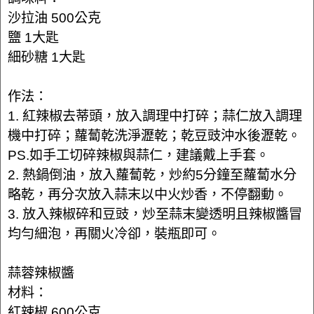
沙拉油 500公克
鹽 1大匙
細砂糖 1大匙
作法：
1. 紅辣椒去蒂頭，放入調理中打碎；蒜仁放入調理
機中打碎；蘿蔔乾洗淨瀝乾；乾豆豉沖水後瀝乾。
PS.如手工切碎辣椒與蒜仁，建議戴上手套。
2. 熱鍋倒油，放入蘿蔔乾，炒約5分鐘至蘿蔔水分
略乾，再分次放入蒜末以中火炒香，不停翻動。
3. 放入辣椒碎和豆豉，炒至蒜末變透明且辣椒醬冒
均勻細泡，再關火冷卻，裝瓶即可。
蒜蓉辣椒醬
材料：
紅辣椒 600公克