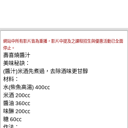
網站中所有影片皆為重播，影片中提及之課程招生與優惠活動已全面
停止。
壽喜燒醬汁
美味秘訣：
(醬汁)米酒先煮過，去除酒味更甘醇
材料：
水(柴魚高湯) 400㏄
米酒 200㏄
醬油 360㏄
味醂 200㏄
糖 60㏄
作法：