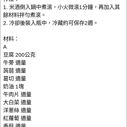
1. 米酒倒入鍋中煮滾，小火微滾1分鐘，再加入其
餘材料拌勻煮滾。
2. 冷卻後裝入瓶中，冷藏約可保存2週。
材料：
A
豆腐 200公克
牛蒡 適量
蒟蒻 適量
葛切 適量
奶油 1塊
牛肉片 適量
大白菜 適量
洋蔥絲 適量
紅蘿蔔 適量
香菇 適量