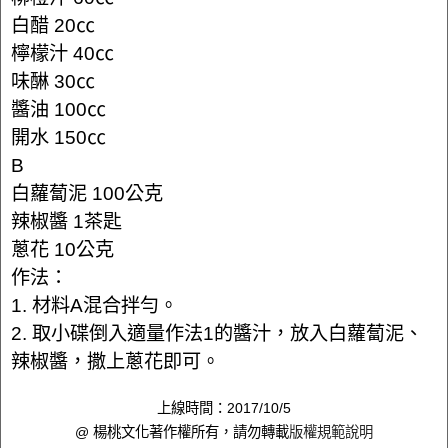
白醋 20㏄
檸檬汁 40㏄
味醂 30㏄
醬油 100㏄
開水 150㏄
B
白蘿蔔泥 100公克
辣椒醬 1茶匙
蔥花 10公克
作法：
1. 材料A混合拌勻。
2. 取小碟倒入適量作法1的醬汁，放入白蘿蔔泥、
辣椒醬，撒上蔥花即可。
上線時間：2017/10/5
@ 楊桃文化著作權所有，請勿轉載
版權規範說明