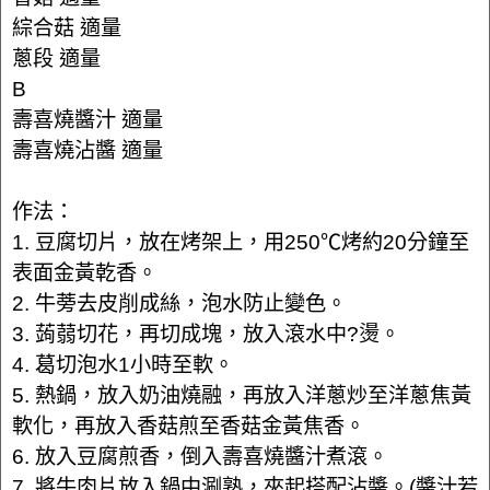
綜合菇 適量
蔥段 適量
B
壽喜燒醬汁 適量
壽喜燒沾醬 適量
作法：
1. 豆腐切片，放在烤架上，用250℃烤約20分鐘至
表面金黃乾香。
2. 牛蒡去皮削成絲，泡水防止變色。
3. 蒟蒻切花，再切成塊，放入滾水中?燙。
4. 葛切泡水1小時至軟。
5. 熱鍋，放入奶油燒融，再放入洋蔥炒至洋蔥焦黃
軟化，再放入香菇煎至香菇金黃焦香。
6. 放入豆腐煎香，倒入壽喜燒醬汁煮滾。
7. 將牛肉片放入鍋中涮熟，夾起搭配沾醬。(醬汁若