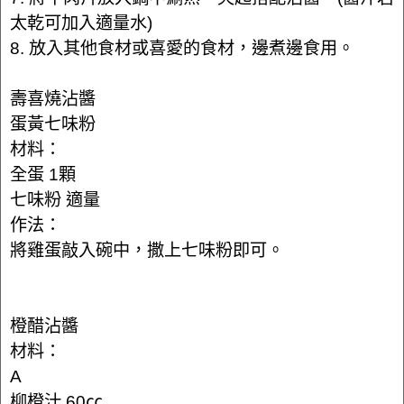
太乾可加入適量水)
8. 放入其他食材或喜愛的食材，邊煮邊食用。
壽喜燒沾醬
蛋黃七味粉
材料：
全蛋 1顆
七味粉 適量
作法：
將雞蛋敲入碗中，撒上七味粉即可。
橙醋沾醬
材料：
A
柳橙汁 60㏄