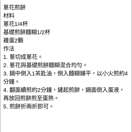
蔥花煎餅
材料
蔥花1/4杯
基礎煎餅麵糊1/2杯
雞蛋2顆
作法
1. 蔥切成蔥花。
2. 蔥花與基礎煎餅麵糊混合均勻。
3. 鍋中倒入1茶匙油，倒入麵糊鋪平，以小火煎約4
分鐘。
4. 翻面續煎約2分鐘，鏟起煎餅，鍋面倒入蛋液，
再放回煎餅煎至蛋熟。
5. 煎餅折兩折即可。