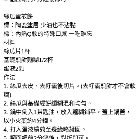
絲瓜蛋煎餅
標：陶瓷塗層 少油也不沾黏
標：內餡Q軟的特殊口感 一吃難忘
材料
絲瓜片1杯
基礎煎餅麵糊1/2杯
蛋液2顆
作法
1. 絲瓜去皮、去籽囊後切片。(去籽囊煎餅才不會軟
爛)
2. 絲瓜與基礎經餅麵糊混和均勻。
3. 鍋中倒入1茶匙油，放入麵糊鋪平，蓋上鍋蓋，
以小火煎約4分鐘。
4. 打入蛋液續煎至邊緣略凝固。
5. 翻面續煎2分鐘後，對折即可。