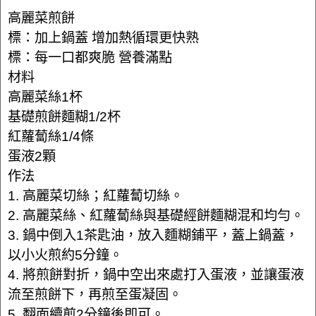
高麗菜煎餅
標：加上鍋蓋 增加熱循環更快熟
標：每一口都爽脆 營養滿點
材料
高麗菜絲1杯
基礎煎餅麵糊1/2杯
紅蘿蔔絲1/4條
蛋液2顆
作法
1. 高麗菜切絲；紅蘿蔔切絲。
2. 高麗菜絲、紅蘿蔔絲與基礎經餅麵糊混和均勻。
3. 鍋中倒入1茶匙油，放入麵糊鋪平，蓋上鍋蓋，
以小火煎約5分鐘。
4. 將煎餅對折，鍋中空出來處打入蛋液，並讓蛋液
流至煎餅下，再煎至蛋凝固。
5. 翻面續煎2分鐘後即可。