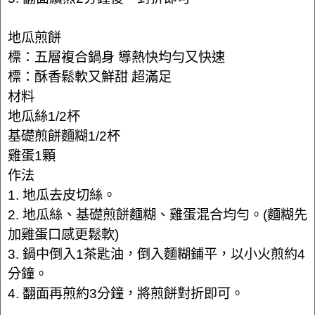
地瓜煎餅
標：五層複合鍋身 導熱快均勻又快速
標：酥香鬆軟又鮮甜 超滿足
材料
地瓜絲1/2杯
基礎煎餅麵糊1/2杯
雞蛋1顆
作法
1. 地瓜去皮切絲。
2. 地瓜絲、基礎煎餅麵糊、雞蛋混合均勻。(麵糊先
加雞蛋口感更鬆軟)
3. 鍋中倒入1茶匙油，倒入麵糊鋪平，以小火煎約4
分鐘。
4. 翻面再煎約3分鐘，將煎餅對折即可。