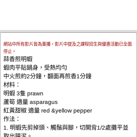
網站中所有影片皆為重播，影片中提及之課程招生與優惠活動已全面
停止。
蒜香煎明蝦
蝦肉平貼鍋身，受熱均勻
中火煎約2分鐘，翻面再煎香1分鐘
材料：
明蝦 3隻 prawn
蘆筍 適量 asparagus
紅黃甜椒 適量 red &yellow pepper
作法：
1. 明蝦先剪掉頭、觸鬚與腳，切開背1/2處攤平並
取出腸泥。