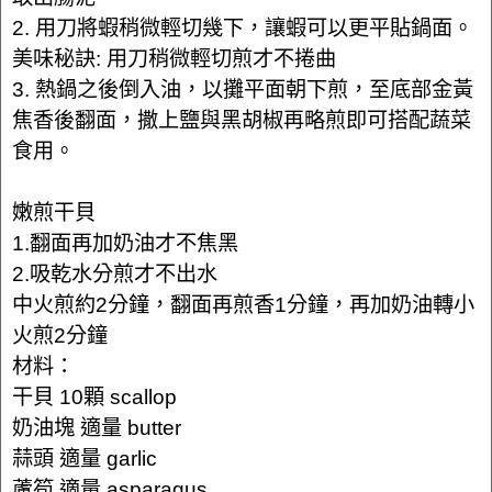
2. 用刀將蝦稍微輕切幾下，讓蝦可以更平貼鍋面。
美味秘訣: 用刀稍微輕切煎才不捲曲
3. 熱鍋之後倒入油，以攤平面朝下煎，至底部金黃
焦香後翻面，撒上鹽與黑胡椒再略煎即可搭配蔬菜
食用。
嫩煎干貝
1.翻面再加奶油才不焦黑
2.吸乾水分煎才不出水
中火煎約2分鐘，翻面再煎香1分鐘，再加奶油轉小
火煎2分鐘
材料：
干貝 10顆 scallop
奶油塊 適量 butter
蒜頭 適量 garlic
蘆筍 適量 asparagus