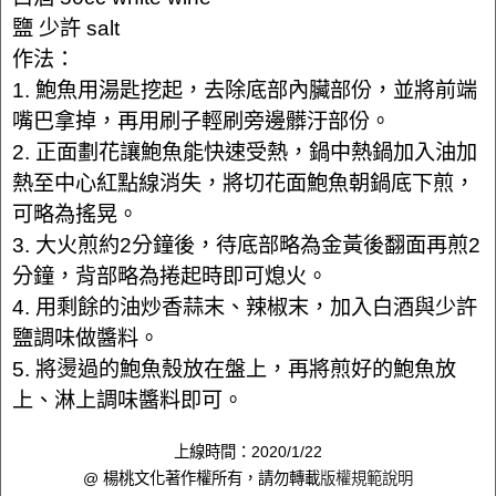
鹽 少許 salt
作法：
1. 鮑魚用湯匙挖起，去除底部內臟部份，並將前端
嘴巴拿掉，再用刷子輕刷旁邊髒汙部份。
2. 正面劃花讓鮑魚能快速受熱，鍋中熱鍋加入油加
熱至中心紅點線消失，將切花面鮑魚朝鍋底下煎，
可略為搖晃。
3. 大火煎約2分鐘後，待底部略為金黃後翻面再煎2
分鐘，背部略為捲起時即可熄火。
4. 用剩餘的油炒香蒜末、辣椒末，加入白酒與少許
鹽調味做醬料。
5. 將燙過的鮑魚殼放在盤上，再將煎好的鮑魚放
上、淋上調味醬料即可。
上線時間：2020/1/22
@ 楊桃文化著作權所有，請勿轉載
版權規範說明