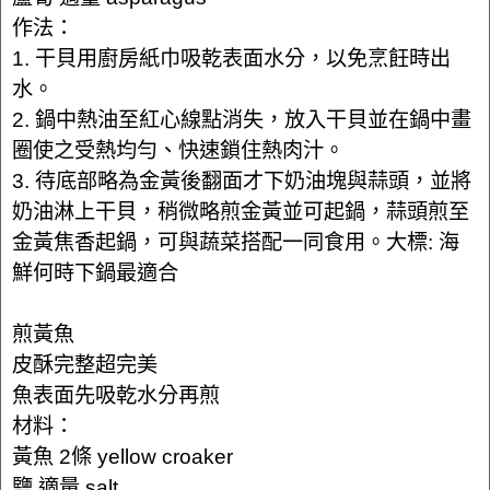
作法：
1. 干貝用廚房紙巾吸乾表面水分，以免烹飪時出
水。
2. 鍋中熱油至紅心線點消失，放入干貝並在鍋中畫
圈使之受熱均勻、快速鎖住熱肉汁。
3. 待底部略為金黃後翻面才下奶油塊與蒜頭，並將
奶油淋上干貝，稍微略煎金黃並可起鍋，蒜頭煎至
金黃焦香起鍋，可與蔬菜搭配一同食用。大標: 海
鮮何時下鍋最適合
煎黃魚
皮酥完整超完美
魚表面先吸乾水分再煎
材料：
黃魚 2條 yellow croaker
鹽 適量 salt