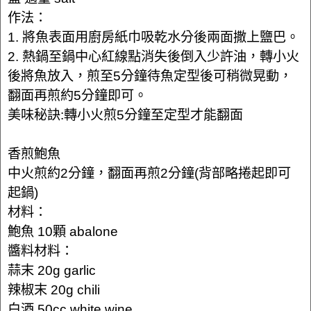
作法：
1. 將魚表面用廚房紙巾吸乾水分後兩面撒上鹽巴。
2. 熱鍋至鍋中心紅線點消失後倒入少許油，轉小火
後將魚放入，煎至5分鐘待魚定型後可稍微晃動，
翻面再煎約5分鐘即可。
美味秘訣:轉小火煎5分鐘至定型才能翻面
香煎鮑魚
中火煎約2分鐘，翻面再煎2分鐘(背部略捲起即可
起鍋)
材料：
鮑魚 10顆 abalone
醬料材料：
蒜末 20g garlic
辣椒末 20g chili
白酒 50cc white wine