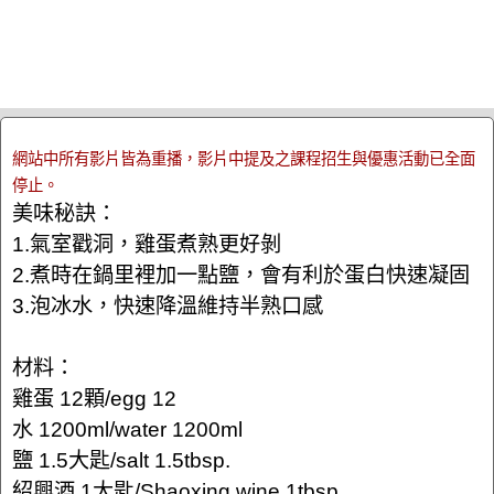
網站中所有影片皆為重播，影片中提及之課程招生與優惠活動已全面
停止。
美味秘訣：
1.氣室戳洞，雞蛋煮熟更好剝
2.煮時在鍋里裡加一點鹽，會有利於蛋白快速凝固
3.泡冰水，快速降溫維持半熟口感
材料：
雞蛋 12顆/egg 12
水 1200ml/water 1200ml
鹽 1.5大匙/salt 1.5tbsp.
紹興酒 1大匙/Shaoxing wine 1tbsp.