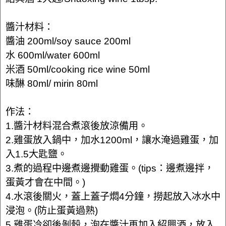
醬汁材料：
醬油 200ml/soy sauce 200ml
水 600ml/water 600ml
米酒 50ml/cooking rice wine 50ml
味醂 80ml/ mirin 80ml
作法：
1.醬汁材料混合煮滾後放涼備用。
2.雞蛋放入鍋中，加水1200ml，讓水淹過雞蛋，加
入1.5大匙鹽。
3.煮的過程中邊煮邊攪動雞蛋。(tips：邊煮邊拌，
蛋黃才會在中間。)
4.水滾後關火，蓋上蓋子燜4分鐘，撈起放入冰水中
浸泡。(防止蛋黃過熟)
5.雞蛋冷卻後剝殼，泡在醬汁再加入紹興酒，放入