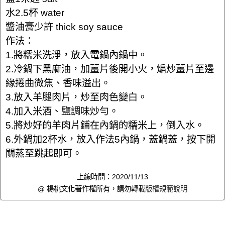
水2.5杯 water
醬油膏少許 thick soy sauce
作法：
1.將糯米洗淨，放入電鍋內鍋中。
2.冷鍋下黑麻油，加薑片後開小火，煸炒薑片至邊
緣捲曲微焦、香味溢出。
3.放入羊腿肉片，炒至肉色變白。
4.加入米酒、鹽調味炒勻。
5.將炒好的羊肉片鋪在內鍋的糯米上，倒入水。
6.外鍋加2杯水，放入作法5內鍋，蓋鍋蓋，按下開
關蒸至跳起即可。
上線時間：2020/11/13
@ 楊桃文化著作權所有，請勿轉載
版權規範說明