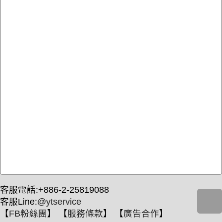
客服電話:+886-2-25819088
客服Line:
@ytservice
【
FB粉絲團
】 【
服務條款
】 【
廣告合作
】