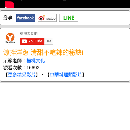
分享:
涼拌洋蔥 清甜不嗆辣的秘訣!
示範老師：
楊桃文化
觀看次數：16692
【
更多精采影片
】、【
中華料理類影片
】