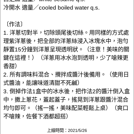
冷開水 適量／cooled boiled water q.s.
〔作法〕
1. 洋蔥切對半，切除頭尾後切絲。用同樣的方式處
理紫洋蔥後，把全部的洋蔥絲浸入冰塊水中，泡勻
靜置15分鐘到洋蔥呈現透明狀。（注意！美味的關
鍵在這裡！）（洋蔥用冰水泡到透明，少了嗆辣更
香甜）
2. 所有調味料混合、攪拌成醬汁後備用。（使用日
式醬油，能讓味道清甜不死鹹）
3. 倒掉作法1盒中的冰水後，把作法2的醬汁倒入盒
中，撒上蔥花，蓋起蓋子，搖晃到洋蔥跟醬汁混合
均勻即可。（搖一搖，美味配菜輕鬆上桌）（爽口
不嗆辣，佐餐下酒都超搭）
上線時間：2021/5/26