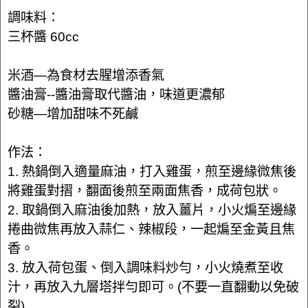
調味料：
三杯醬 60cc
米酒—為食材去腥增添香氣
醬油膏--醬油膏取代醬油，味道更濃郁
砂糖—增加甜味不死鹹
作法：
1. 熱鍋倒入適量麻油，打入雞蛋，煎至邊緣微焦後
將雞蛋對摺，翻面後煎至兩面焦香，成荷包狀。
2. 取鍋倒入麻油後加熱，放入薑片，小火煸至邊緣
捲曲微焦再放入蒜仁、辣椒段，一起煸至金黃且焦
香。
3. 放入荷包蛋、倒入調味料炒勻，小火燒煮至收
汁，再放入九層塔拌勻即可。(不要一直翻動以免破
裂)