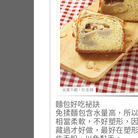
麵包好吃祕訣
免揉麵包含水量高，所
相當柔軟，不好塑形，
藏過才好做，最好在塑