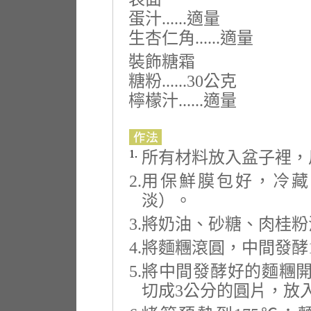
蛋汁......適量
生杏仁角......適量
裝飾糖霜
糖粉......30公克
檸檬汁......適量
1.
所有材料放入盆子裡，
2.
用保鮮膜包好，冷藏
淡）。
3.
將奶油、砂糖、肉桂粉
4.
將麵糰滾圓，中間發酵
5.
將中間發酵好的麵糰開
切成3公分的圓片，放入