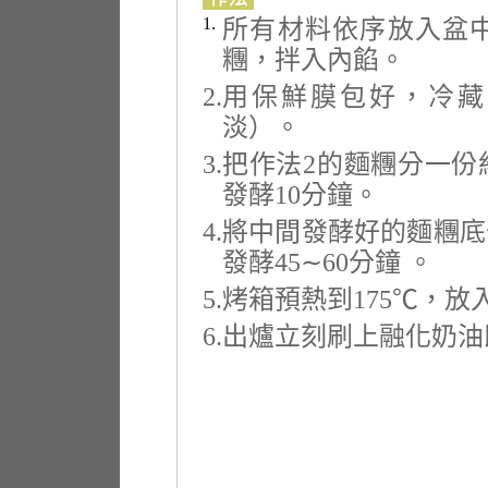
1.
所有材料依序放入盆
糰，拌入內餡。
2.
用保鮮膜包好，冷藏
淡）。
3.
把作法2的麵糰分一份
發酵10分鐘。
4.
將中間發酵好的麵糰底
發酵45∼60分鐘 。
5.
烤箱預熱到175℃，放入
6.
出爐立刻刷上融化奶油