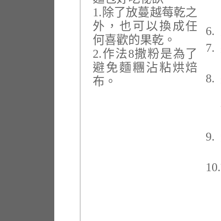
1.除了放蔓越莓乾之
外，也可以換成任
6.
何喜歡的果乾。
7.
2.作法8撒粉是為了
避免麵糰沾粘烘焙
8.
布。
9.
10.