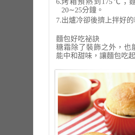
6.
烤箱預熱到175℃；
20∼25分鐘。
7.
出爐冷卻後擠上拌好的
麵包好吃祕訣
糖霜除了裝飾之外，也
能中和甜味，讓麵包吃