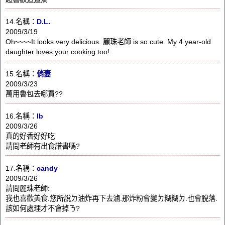
14.名稱：
D.L.
2009/3/19
Oh~~~~It looks very delicious. 麗珠老師 is so cute. My 4 year-old
daughter loves your cooking too!
15.名稱：
俏妻
2009/3/23
萬用魯包去哪買??
16.名稱：
lb
2009/3/26
真的好香好好吃
請問老師有出食譜書嗎?
17.名稱：
candy
2009/3/26
請問麗珠老師:
我也喜歡美食.您所說ㄉ油炸再下去滷.那炸粉會變ㄉ糊糊ㄉ.也會脫落.
該如何處理才不會掉ㄋ?