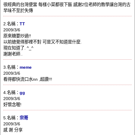
很經典的台灣便當 每樣小菜都很下飯 感謝2位老師的教學讓台灣的古
早味不至於失傳
2.名稱：
TT
2009/3/6
原來糖要炒過!!
以前總覺得那裡不對 可是又不知道是什麼.
現在知道了. ^_^
謝謝老師..
3.名稱：
meme
2009/3/6
看得都快流口水nn ,超讚!!!
4.名稱：
gg
2009/3/6
好懷念喔!
5.名稱：
宗哥
2009/3/6
感 謝 分享