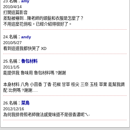
23.名稱：
amy
2010/4/14
打開這篇影音
差點被嚇到...陳老師的頭髮和衣服是怎麼了？
不用這麼花俏啦。已經介紹得很好了。
24.名稱：
andy
2010/5/27
看到這道我都快哭了 XD
25.名稱：
魯包材料
2011/1/5
能提供我 魯味用 魯包材料嗎 ?謝謝
本身材料 八角 小茴香 丁香 花椒 甘草 桂尖 三奈 玉桂 草果 能幫我調
配 比例嗎 ?謝謝.....
26.名稱：
菜鳥
2012/12/16
為何我排骨照老師做法感覺味道不是很香濃呢ㄟ-