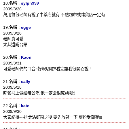
18.名稱：
sylph999
2009/3/26
萬用魯包老師有說了中藥店就有 不然超市或雜貨店一定有
19.名稱：
egge
2009/3/28
老師真可愛...
尤其還說台語
20.名稱：
Kaori
2009/3/31
可愛老師們的口音~好親切喔!!看完讓我很開心說!!
21.名稱：
sally
2009/5/18
晚餐马上做给老公吃,他一定会很感动哦:)
22.名稱：
kate
2009/9/30
大家記得~~排骨沾好粉之後 要先放著一下 讓粉受潮喔!!!