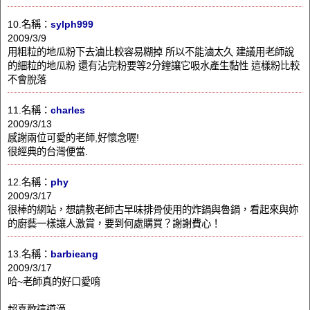
10.名稱：
sylph999
2009/3/9
用粗粒的地瓜粉下去滷比較容易糊掉 所以不能滷太久 建議用老師說
的細粒的地瓜粉 還有沾完粉要等2分鐘讓它吸水產生黏性 這樣粉比較
不會脫落
11.名稱：
charles
2009/3/13
感謝兩位可愛的老師,好懷念喔!
很經典的台灣便當.
12.名稱：
phy
2009/3/17
很棒的網站，想請教老師古早味排骨使用的炸鍋與魯鍋，看起來與妳
的廚藝一樣讓人激賞，要到何處購買？謝謝費心！
13.名稱：
barbieang
2009/3/17
哈~老師真的好口愛唷
超喜歡這道滴