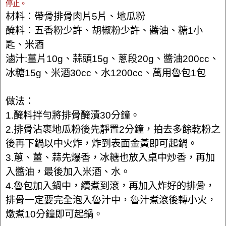
停止。
材料：帶骨排骨肉片5片、地瓜粉
醃料：五香粉少許、胡椒粉少許、醬油、糖1小
匙、米酒
滷汁:薑片10g、蒜頭15g、蔥段20g、醬油200cc、
冰糖15g、米酒30cc、水1200cc、萬用魯包1包
做法：
1.醃料拌勻將排骨醃漬30分鐘。
2.排骨沾裹地瓜粉後先靜置2分鐘，拍去多餘乾粉之
後再下鍋以中火炸，炸到表面金黃即可起鍋。
3.蔥、薑、蒜先爆香，冰糖也放入桌中炒香，再加
入醬油，最後加入米酒、水。
4.魯包加入鍋中，續煮到滾，再加入炸好的排骨，
排骨一定要完全泡入魯汁中，魯汁煮滾後轉小火，
燉煮10分鐘即可起鍋。