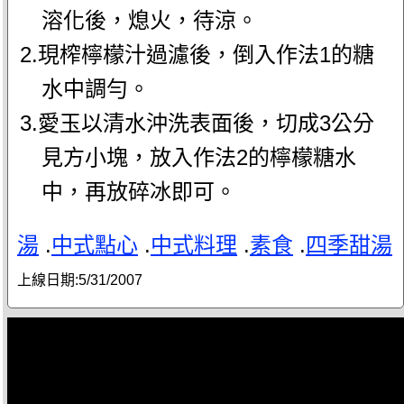
溶化後，熄火，待涼。
2.現榨檸檬汁過濾後，倒入作法1的糖
水中調勻。
3.愛玉以清水沖洗表面後，切成3公分
見方小塊，放入作法2的檸檬糖水
中，再放碎冰即可。
湯
.
中式點心
.
中式料理
.
素食
.
四季甜湯
上線日期:
5/31/2007