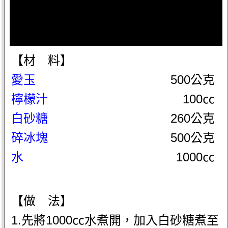
【材 料】
愛玉
500公克
檸檬汁
100㏄
白砂糖
260公克
碎冰塊
500公克
水
1000㏄
【做 法】
1.先將1000㏄水煮開，加入白砂糖煮至