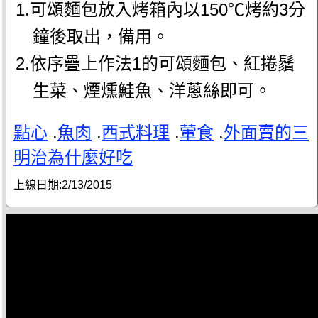
1.可頌麵包放入烤箱內以150℃烤約3分
鐘後取出，備用。
2.依序疊上作法1的可頌麵包、紅捲鬚
生菜、煙燻鮭魚、洋蔥絲即可。
點心
.
魚肉
.
西式料理
.
葷食
.
外面賣的三
明治為什麼好吃
上線日期:
2/13/2015