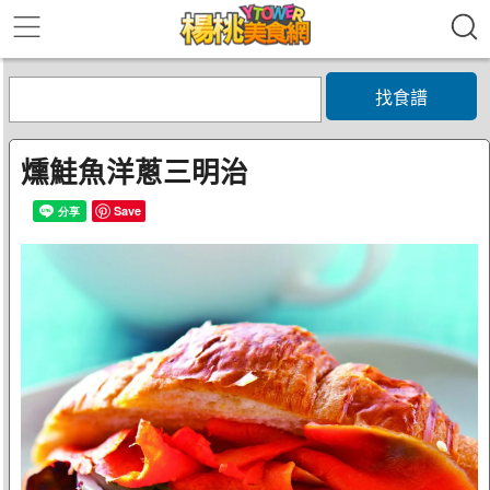
找食譜
燻鮭魚洋蔥三明治
Save