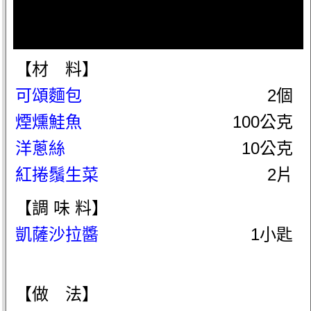
【材 料】
可頌麵包
2個
煙燻鮭魚
100公克
洋蔥絲
10公克
紅捲鬚生菜
2片
【調 味 料】
凱薩沙拉醬
1小匙
【做 法】