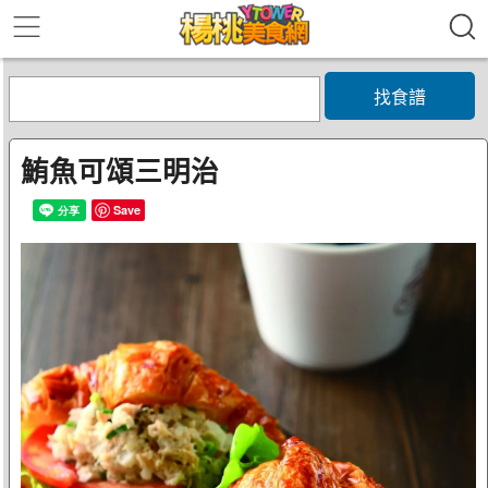
找食譜
鮪魚可頌三明治
Save