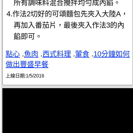
所有調味料混合攪拌均勻成內餡。
4.作法2切好的可頌麵包先夾入大陸A，
再加入番茄片，最後夾入作法3的內
餡即可。
點心
.
魚肉
.
西式料理
.
葷食
.
10分鐘如何
做出豐盛早餐
上線日期:
1/5/2016