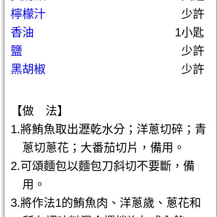
檸檬汁
少許
香油
1小匙
鹽
少許
黑胡椒
少許
【做 法】
1.將鮪魚取出瀝乾水分；洋蔥切碎；青
蔥切蔥花；大番茄切片，備用。
2.可頌麵包以麵包刀斜切不要斷，備
用。
3.將作法1的鮪魚肉、洋蔥歲、蔥花和