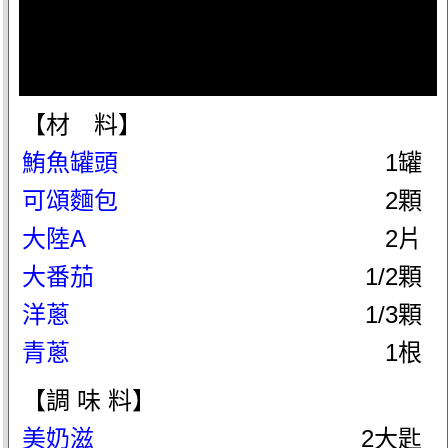
【材 料】
鮪魚罐頭
1罐
可頌麵包
2顆
大陸A
2片
大番茄
1/2顆
洋蔥
1/3顆
青蔥
1根
【調 味 料】
美奶滋
2大匙