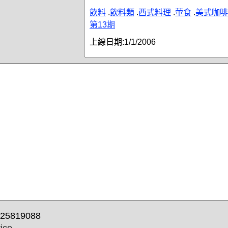
飲料
.
飲料類
.
西式料理
.
葷食
.
美式咖啡
第13期
上線日期:
1/1/2006
25819088