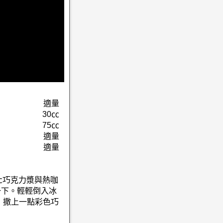
適量
30㏄
75㏄
適量
適量
0㏄巧克力漿與熱咖
一下。輕輕倒入冰
，撒上一點彩色巧