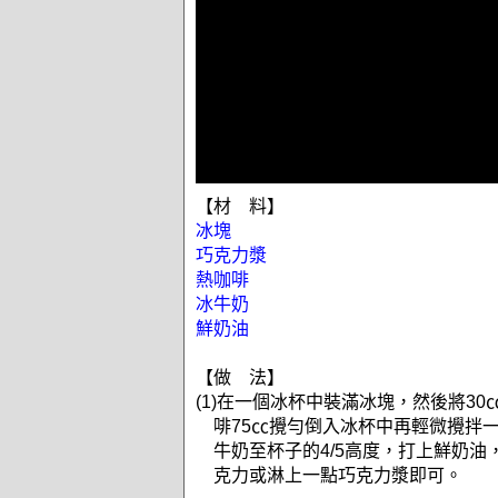
【材 料】
冰塊
巧克力漿
熱咖啡
冰牛奶
鮮奶油
【做 法】
(1)在一個冰杯中裝滿冰塊，然後將3
啡75㏄攪勻倒入冰杯中再輕微攪拌
牛奶至杯子的4/5高度，打上鮮奶油
克力或淋上一點巧克力漿即可。