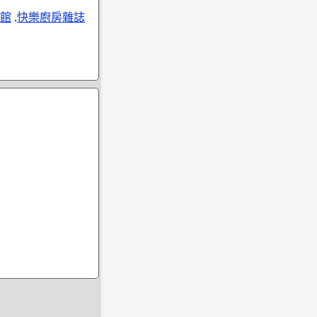
館
.
快樂廚房雜誌