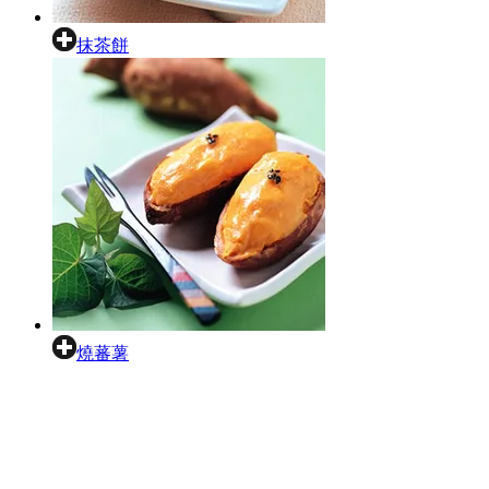
抹茶餅
燒蕃薯