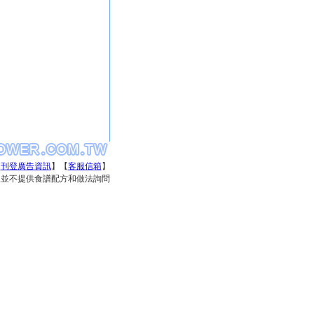
【
刊登廣告資訊
】【
客服信箱
】
服專線並不提供食譜配方和做法詢問