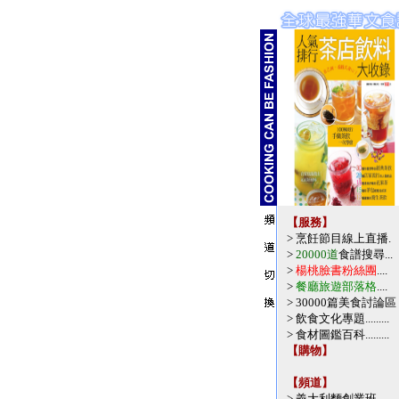
【服務】
>
烹飪節目線上直播.
>
20000道
食譜搜尋
...
>
楊桃臉書粉絲團
....
>
餐廳旅遊部落格
....
>
30000篇美食討論區
>
飲食文化專題
.........
>
食材圖鑑百科
.........
【購物】
【頻道】
>
義大利麵創業班
....