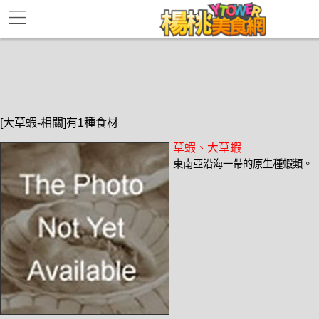
[大草蝦-相關]有1種食材
草蝦、大草蝦
東南亞沿海一帶的原生種蝦類。