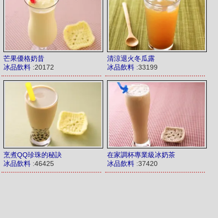
芒果優格奶昔
清涼退火冬瓜露
冰品飲料
:20172
冰品飲料
:33199
烹煮QQ珍珠的秘訣
在家調杯專業級冰奶茶
冰品飲料
:46425
冰品飲料
:37420