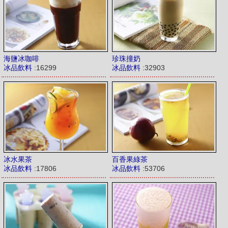
海鹽冰咖啡
珍珠撞奶
冰品飲料
:16299
冰品飲料
:32903
冰水果茶
百香果綠茶
冰品飲料
:17806
冰品飲料
:53706