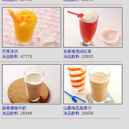
芒果冰沙
在家搖泡沫紅茶
冰品飲料
:47773
冰品飲料
:23933
蘋果優格牛奶
山藥地瓜蘋果汁
冰品飲料
:28348
冰品飲料
:20458