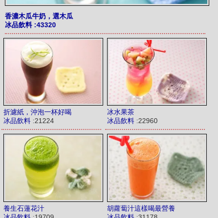
香濃木瓜牛奶，選木瓜
冰品飲料
:43320
折濾紙，沖泡一杯好喝
冰水果茶
冰品飲料
:21224
冰品飲料
:22960
養生石蓮花汁
胡蘿蔔汁這樣喝最營養
冰品飲料
:19709
冰品飲料
:31178