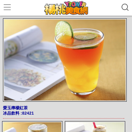
愛玉檸檬紅茶
冰品飲料
:82421