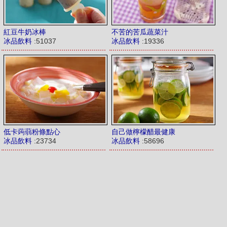
紅豆牛奶冰棒
不苦的苦瓜蔬菜汁
冰品飲料
:51037
冰品飲料
:19336
低卡蒟蒻粉條點心
自己做檸檬醋最健康
冰品飲料
:23734
冰品飲料
:58696