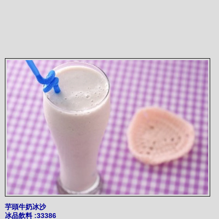
芋頭牛奶冰沙
冰品飲料
:33386