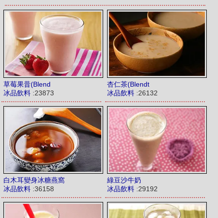
草莓果昔(Blend
杏仁茶(Blendt
冰品飲料
:23873
冰品飲料
:26132
白木耳變身冰糖燕窩
綠豆沙牛奶
冰品飲料
:36158
冰品飲料
:29192