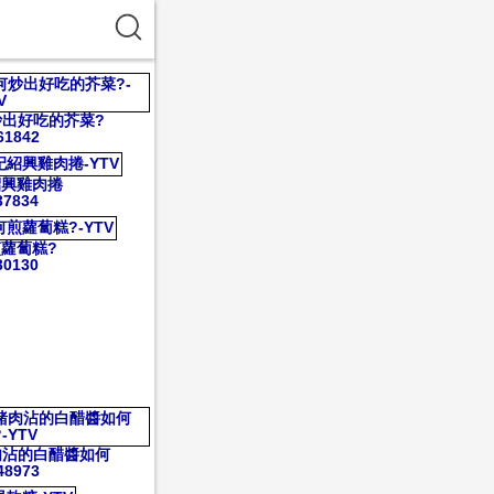
炒出好吃的芥菜?
61842
紹興雞肉捲
37834
蘿蔔糕?
30130
肉沾的白醋醬如何
48973