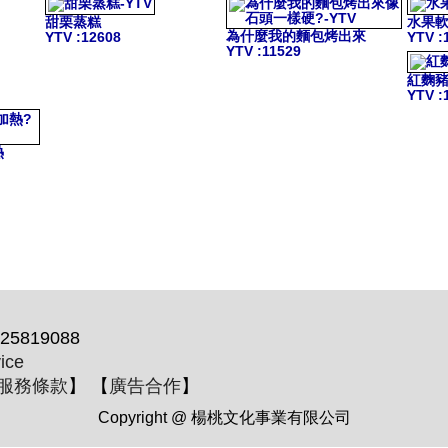
甜栗蒸糕
水果
為什麼我的麵包烤出來
YTV
:12608
YTV
:
YTV
:11529
紅麴
YTV
:
熱
25819088
ice
服務條款
】 【
廣告合作
】
Copyright @ 楊桃文化事業有限公司