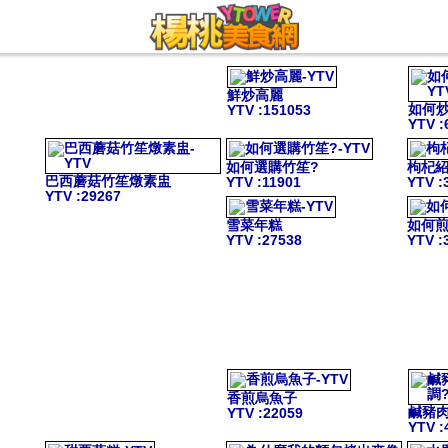
鮮炒高麗
如何
YTV
:151053
YTV
:
如何選購竹笙?
枸杞
巴西蘑菇竹笙燉素盅
YTV
:11901
YTV
:
YTV
:29267
雪菜年糕
如何煎
YTV
:27538
YTV
:
香煎烏魚子
鹹豬
YTV
:22059
YTV
: