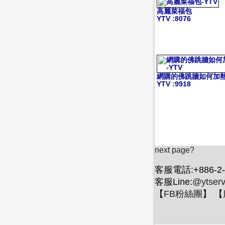
高麗菜福包
YTV
:8076
網購的佛跳牆如何加
YTV
:9918
next page?
客服電話:+886-2-
客服Line:
@ytserv
【
FB粉絲團
】 【