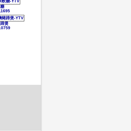
軟糖
11695
豬蹄煲
10759