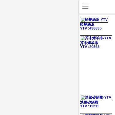
蛤蜊絲瓜
YTV
:498835
芥末烤羊排
YTV
:20563
淡菜砂鍋雞
YTV
:11211