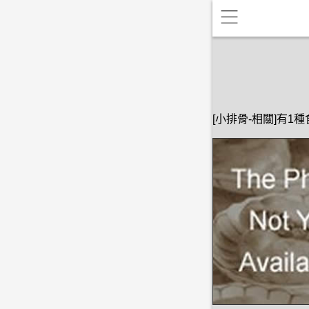
[小排骨-相關]有1