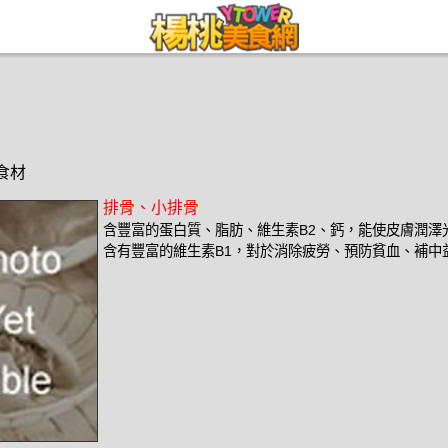
種食材
排骨、小排骨
含豐富的蛋白質、脂肪、維生素B2、鈣，能使皮膚潤澤
含有豐富的維生素B1，對於消除疲勞、預防貧血、補中