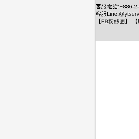
客服電話:+886-2-
客服Line:
@ytserv
【
FB粉絲團
】 【