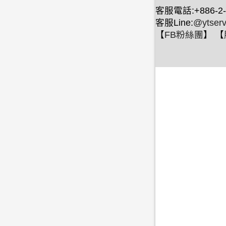
客服電話:+886-2-
客服Line:
@ytserv
【
FB粉絲團
】 【