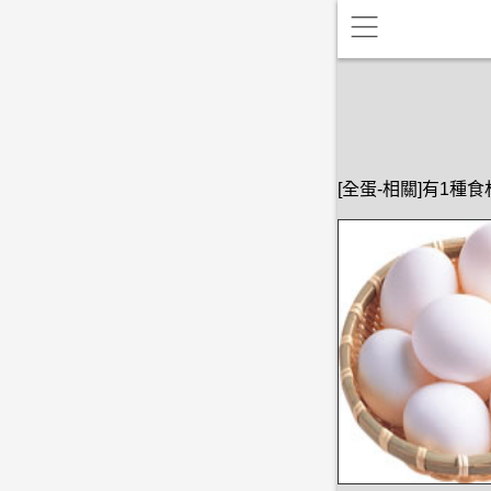
[全蛋-相關]有1種食