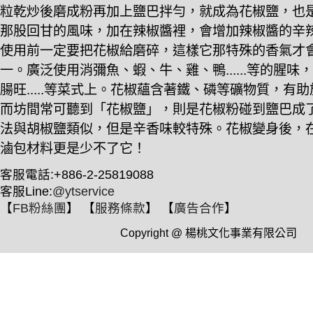
粒乾炒後磨成粉再加上鹽巴拌勻，就成為花椒鹽，也是
那股回甘的風味，加在辣椒醬裡，會增加辣椒醬的辛
使用前一定要把花椒給磨碎，這樣它那特殊的香氣才會
一。廣泛使用消彌魚、蝦、牛、雞、鴨......等的腥
腸旺.....等菜式上。花椒蘊含著鐵、磷等礦物質，
而坊間常可聽到「花椒鹽」，則是花椒粉碰到鹽巴成
法與胡椒鹽類似，但是辛香味較特殊。花椒變身後，
滷包材料更是少不了它！
客服電話:+886-2-25819088
客服Line:
@ytservice
【
FB粉絲團
】 【
服務條款
】 【
廣告合作
】
Copyright @ 楊桃文化事業有限公司