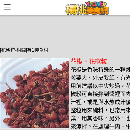
[花椒粒-相關]有1種食材
花椒、花椒粒
花椒是香味特殊的一種
粒要大、外皮紫紅、有
用前建議以中火炒過，
椒粉可直接拌到醬裡面
汁裡，或是與水熬成汁後
整粒用來醃料，也常用
棄，用其香味。另外，
來涼拌。在處理牛肉、