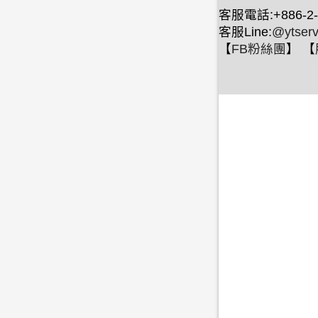
客服電話:+886-2-
客服Line:
@ytserv
【
FB粉絲團
】 【