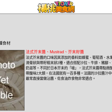
1種食材
法式芥末醬、Mustrad、芥末籽醬
法式芥末醬的口味因其添加的香料如蜂蜜、葡萄酒、水
滑膏狀與帶籽粗末狀2種，適合搭配沙拉、牛排、豬腳
奶滋等。不同於日本芥末的「嗆」，法式芥末醬帶點微
帶酸味2大類，在法國就有一百多種。法國的沙拉醬汁
最常直接當做沾醬，佐食油炸食物非常適合。