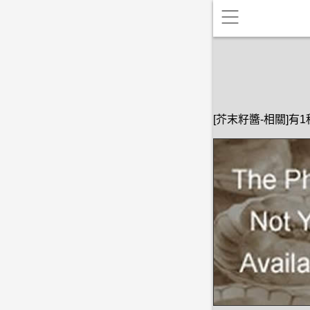
[芥末籽醬-相關]有