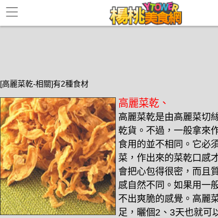
[高麗菜乾-相關]有2種食材
高麗菜乾、
高麗菜乾是由高麗菜切
乾貨。不過，一般拿來
食用的並不相同。它必
菜，作出來的菜乾口感
會把心包得很密，而且
感自然不同。如果用一
不出爽脆的感覺。高麗
足，曬個2、3天也就可