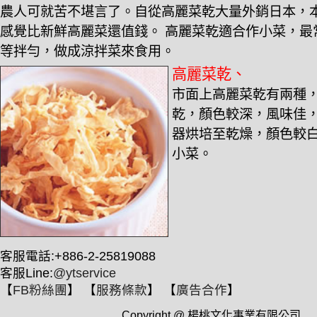
農人可就苦不堪言了。自從高麗菜乾大量外銷日本，
感覺比新鮮高麗菜還值錢。 高麗菜乾適合作小菜，最
等拌勻，做成涼拌菜來食用。
高麗菜乾、
市面上高麗菜乾有兩種
乾，顏色較深，風味佳
器烘培至乾燥，顏色較
小菜。
客服電話:+886-2-25819088
客服Line:
@ytservice
【
FB粉絲團
】 【
服務條款
】 【
廣告合作
】
Copyright @ 楊桃文化事業有限公司