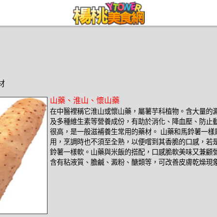
材
山藥、淮山、懷山藥
在中醫裡稱它淮山或懷山藥，屬薯芋科植物。含大量的
及多種維生素等營養成份，有助於消化、降血壓、防止
很高，是一般滋補養生常用的藥材。 山藥和馬鈴薯一樣
用，烹調時也不須至全熟，以便嚐到其香脆的口感，若
鈴薯一樣軟。山藥與米飯的搭配，口感脆軟美味又兼顧營
含有粘液質、膽鹹、澱粉、醣類等，可改善皮膚乾燥現