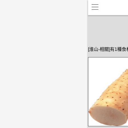
[淮山-相關]有1種食