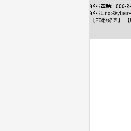
客服電話:+886-2-
客服Line:
@ytserv
【
FB粉絲團
】 【