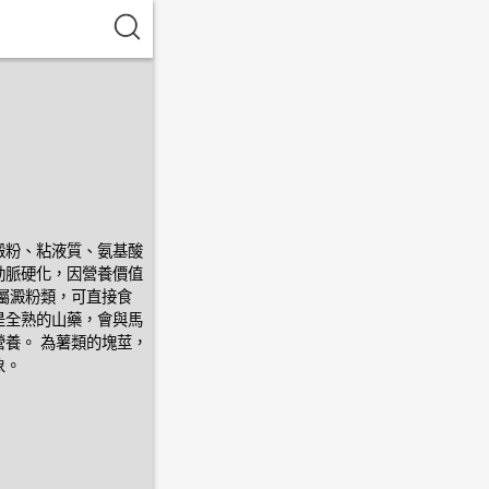
澱粉、粘液質、氨基酸
動脈硬化，因營養價值
屬澱粉類，可直接食
是全熟的山藥，會與馬
養。 為薯類的塊莖，
象。